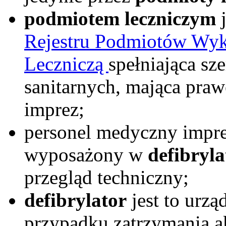
podmiotem leczniczym
Rejestru Podmiotów Wyk
Leczniczą
spełniająca s
sanitarnych, mająca pra
imprez;
personel medyczny impr
wyposażony w
defibryla
przegląd techniczny;
defibrylator
jest to urzą
przypadku zatrzymania ak