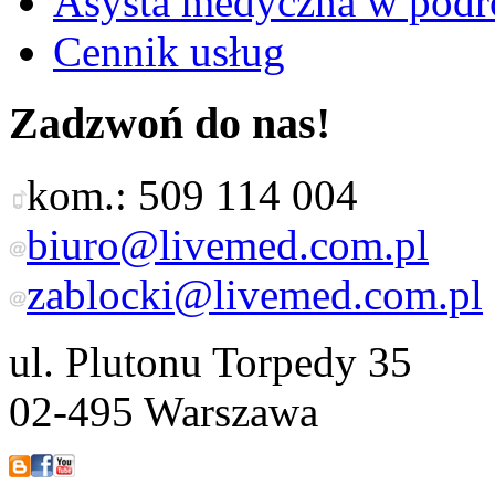
Asysta medyczna w podró
Cennik usług
Zadzwoń do nas!
kom.: 509 114 004
biuro@livemed.com.pl
zablocki@livemed.com.pl
ul. Plutonu Torpedy 35
02-495 Warszawa