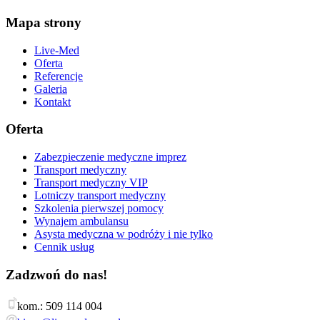
Mapa strony
Live-Med
Oferta
Referencje
Galeria
Kontakt
Oferta
Zabezpieczenie medyczne imprez
Transport medyczny
Transport medyczny VIP
Lotniczy transport medyczny
Szkolenia pierwszej pomocy
Wynajem ambulansu
Asysta medyczna w podróży i nie tylko
Cennik usług
Zadzwoń do nas!
kom.: 509 114 004