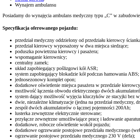
Wynajem ambulansu
Posiadamy do wynajęcia ambulans medyczny typu „C” w zabudowie je
Specyfikacja oferowanego pojazdu:
przedział medyczny oddzielony od przedziału kierowcy ściank
przedział kierowcy wyposażony w dwa miejsca siedzące;
poduszka powietrzna kierowcy i pasażera;
wspomaganie kierownicy;
centralny zamek;
układ zapobiegający poślizgowi kół ASR;
system zapobiegający blokadzie kół podczas hamowania ABS;
jednosezonowy komplet opon;
dodatkowe oświetlenie miejsca pasażera w przedziale kierowcy
możliwość łączenia obwodu elektrycznego dwóch akumulatoró
system dający możliwość wyjęcia kluczyków ze stacyjki bez wy
dwie, niezależne klimatyzacje (jedna na przedział medyczny, d
zespół dwóch akumulatorów o łącznej pojemności 200Ah;
lusterka zewnętrzne elektrycznie sterowane;
przyłącze zewnętrzne umożliwiające pracę i ładowanie aparat
dodatkowe, robocze oświetlenie wokół pojazdu;
dodatkowe ogrzewanie postojowe przedziału medycznego (web
ogrzewanie postojowe przedziału medycznego 230 V (defa);