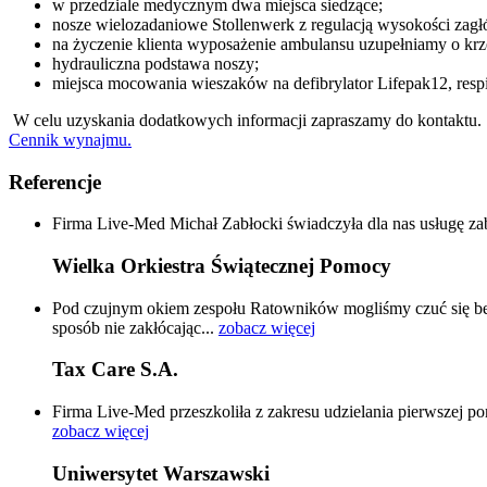
w przedziale medycznym dwa miejsca siedzące;
nosze wielozadaniowe Stollenwerk z regulacją wysokości zagł
na życzenie klienta wyposażenie ambulansu uzupełniamy o krze
hydrauliczna podstawa noszy;
miejsca mocowania wieszaków na defibrylator Lifepak12, re
W celu uzyskania dodatkowych informacji zapraszamy do kontaktu.
Cennik wynajmu.
Referencje
Firma Live-Med Michał Zabłocki świadczyła dla nas usługę za
Wielka Orkiestra Świątecznej Pomocy
Pod czujnym okiem zespołu Ratowników mogliśmy czuć się bez
sposób nie zakłócając...
zobacz więcej
Tax Care S.A.
Firma Live-Med przeszkoliła z zakresu udzielania pierwszej p
zobacz więcej
Uniwersytet Warszawski