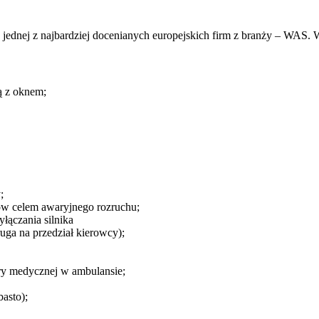
dnej z najbardziej docenianych europejskich firm z branży – WAS. W
ą z oknem;
;
w celem awaryjnego rozruchu;
łączania silnika
ruga na przedział kierowcy);
ury medycznej w ambulansie;
asto);