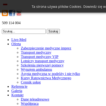
Ta strona używa plików Cookies. Dowiedz się w
509 114 004
Live-Med
Oferta
Zabezpieczenie medyczne imprez
Transport medyczny
Transport medyczny VIP
Lotniczy transport medyczny
Szkolenia pierwszej pomocy
Wynajem ambulansu
Asysta medyczna w podróży i nie tylko
Kursy Ratownictwa Medycznego
Cennik usług
Referencje
Galeria
Kontakt
Dane teleadresowe
Współpraca